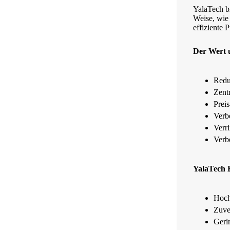
YalaTech bi
Weise, wie 
effiziente 
Der Wert 
Redu
Zent
Prei
Verbe
Verr
Verb
YalaTech 
Hoch
Zuver
Geri