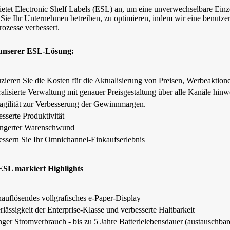
etet Electronic Shelf Labels (ESL) an, um eine unverwechselbare Einze
Sie Ihr Unternehmen betreiben, zu optimieren, indem wir eine benutzerfr
Prozesse verbessert.
unserer ESL-Lösung:
zieren Sie die Kosten für die Aktualisierung von Preisen, Werbeaktio
ralisierte Verwaltung mit genauer Preisgestaltung über alle Kanäle hin
sagilität zur Verbesserung der Gewinnmargen.
sserte Produktivität
ingerter Warenschwund
essern Sie Ihr Omnichannel-Einkaufserlebnis
ESL markiert Highlights
auflösendes vollgrafisches e-Paper-Display
lässigkeit der Enterprise-Klasse und verbesserte Haltbarkeit
nger Stromverbrauch - bis zu 5 Jahre Batterielebensdauer (austauschbar