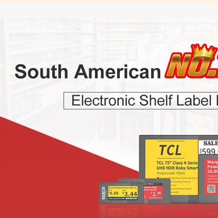
1,54 Zoll elektronisches
2,13 Zoll mehrspr
tem
Regaletikett
digitales Preissch
Serie