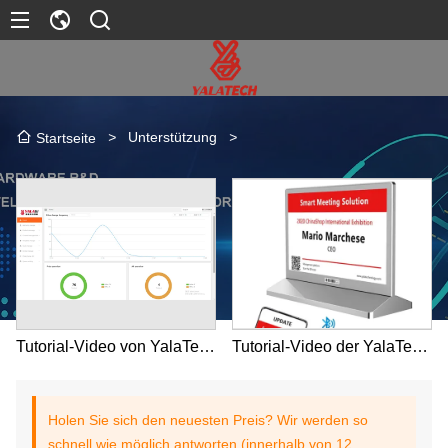
>
Unterstützung
>
Startseite
Tutorial-Video von YalaTech Electronic Shelf Label
Tutorial-Video der YalaTech Meeting Signage APP
Holen Sie sich den neuesten Preis? Wir werden so
schnell wie möglich antworten (innerhalb von 12