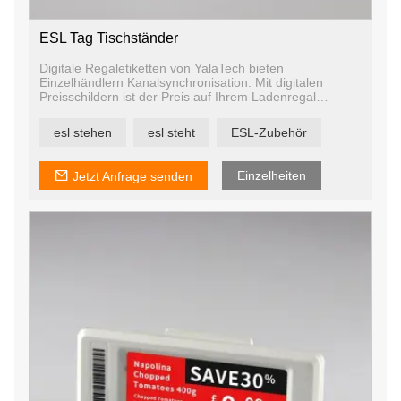
ESL Tag Tischständer
Digitale Regaletiketten von YalaTech bieten
Einzelhändlern Kanalsynchronisation. Mit digitalen
Preisschildern ist der Preis auf Ihrem Ladenregal
derselbe wie Ihr Preis online, in Ihrer mobilen App und
an mehreren Standorten. Dadurch bleiben Ihre Online-
esl stehen
esl steht
ESL-Zubehör
und Offline-Kanäle synchronisiert, um ein einheitliches
Erlebnis für Ihre Käufer zu gewährleisten, unabhängig
davon, wie sie mit Ihnen interagieren.
Einzelheiten
Jetzt Anfrage senden