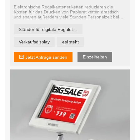
Elektronische Regalkantenetiketten reduzieren die
Kosten für das Drucken von Papieretiketten drastisch
und sparen außerdem viele Stunden Personalzeit beim
Verteilen und Anbringen von d-Etiketten. Darüber hinaus
bieten ESL-Tags ein enormes Potenzial zur Steigerung
Ständer für digitale Regaletiketten
von Umsatz, Rentabilität und Wettbewerbsvorteil durch
flexible, reaktionsschnelle
Preisgestaltungsmöglichkeiten.
Verkaufsdisplay
esl steht
Einzelheiten
Jetzt Anfrage senden