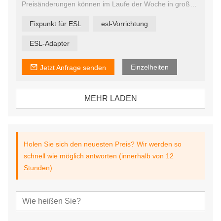
Preisänderungen können im Laufe der Woche in großen
Mengen erfolgen, was zu Personalproblemen führt und
Mitarbeiter dazu zwingt, viel Zeit mit einer Aufgabe zu
Fixpunkt für ESL
esl-Vorrichtung
verbringen, die die meisten langweilig finden. Mit
digitalen Preisetiketten können Sie die Personalzuteilung
verbessern und Ihre Mitarbeiter für das Wesentliche
ESL-Adapter
einsetzen – Ihre Kunden ansprechen und bedienen.
Einzelheiten
Jetzt Anfrage senden
MEHR LADEN
Holen Sie sich den neuesten Preis? Wir werden so
schnell wie möglich antworten (innerhalb von 12
Stunden)