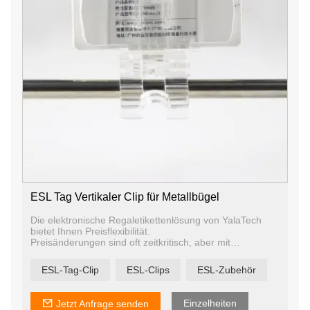
ESL Tag Vertikaler Clip für Metallbügel
Die elektronische Regaletikettenlösung von YalaTech
bietet Ihnen Preisflexibilität.
Preisänderungen sind oft zeitkritisch, aber mit
Papieretiketten und Tausenden von Produkten, die
aktualisiert werden müssen, kann es schwierig, wenn
ESL-Tag-Clip
ESL-Clips
ESL-Zubehör
nicht sogar unmöglich sein, die Aufgabe effektiv zu
erledigen. Mit digitalen Preisschildern kann Ihr Team
Preise und Werbeaktionen für eine beliebige Anzahl von
Einzelheiten
Jetzt Anfrage senden
Produkten in nur wenigen Sekunden aktualisieren.