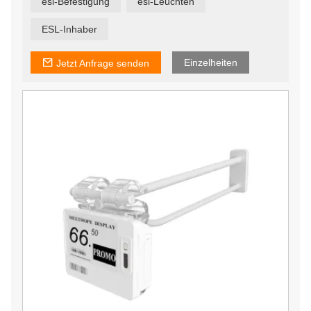
esl-Befestigung
esl-Leuchten
hängende Anzeigetafeln, Teleskop-Bodenständer usw.
Wir haben unser eigenes Designteam und eine
Formenwerkstatt, damit wir Zubehör nach Ihren
ESL-Inhaber
Bedürfnissen anpassen können.
Einzelheiten
Jetzt Anfrage senden