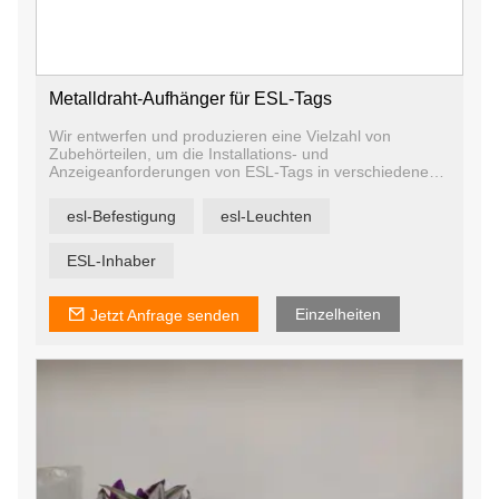
Metalldraht-Aufhänger für ESL-Tags
Wir entwerfen und produzieren eine Vielzahl von
Zubehörteilen, um die Installations- und
Anzeigeanforderungen von ESL-Tags in verschiedenen
Szenarien zu erfüllen. Unser ESL-Zubehör umfasst
Regalschienen, Tischständerstützen, Hakenstützen,
esl-Befestigung
esl-Leuchten
hängende Anzeigetafeln, Teleskop-Bodenständer usw.
Wir haben unser eigenes Designteam und eine
Formenwerkstatt, damit wir Zubehör nach Ihren
ESL-Inhaber
Bedürfnissen anpassen können.
Einzelheiten
Jetzt Anfrage senden