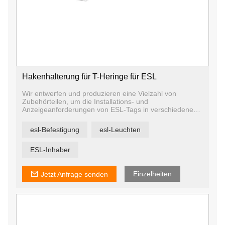
Hakenhalterung für T-Heringe für ESL
Wir entwerfen und produzieren eine Vielzahl von
Zubehörteilen, um die Installations- und
Anzeigeanforderungen von ESL-Tags in verschiedenen
Szenarien zu erfüllen. Unser ESL-Zubehör umfasst
Regalschienen, Tischständerstützen, Hakenstützen,
esl-Befestigung
esl-Leuchten
hängende Anzeigetafeln, Teleskop-Bodenständer usw.
Wir haben unser eigenes Designteam und eine
Formenwerkstatt, damit wir Zubehör nach Ihren
ESL-Inhaber
Bedürfnissen anpassen können.
Einzelheiten
Jetzt Anfrage senden