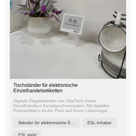
Tischständer für elektronische
Einzelhandelsetiketten
Digitale Regaletiketten von YalaTech bieten
Einzelhändlern Kanalsynchronisation. Mit digitalen
Preisschildern ist der Preis auf Ihrem Ladenregal
derselbe wie Ihr Preis online, in Ihrer mobilen App und
an mehreren Standorten. Dadurch bleiben Ihre Online-
Ständer für elektronische Einzelhandelsetiketten
ESL-Inhaber
und Offline-Kanäle synchronisiert, um ein einheitliches
Erlebnis für Ihre Käufer zu gewährleisten, unabhängig
davon, wie sie mit Ihnen interagieren.
ESL steht