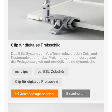
Clip für digitales Preisschild
Das ESL-System von YalaTech reduziert den Zeit- und
Kostenaufwand für das Preismanagement, verbessert
die Preisgenauigkeit und ermöglicht eine dynamische
Preisgestaltung. Mit digitalen Preisetiketten haben Sie
die Möglichkeit, Preis- und Werbeinformationen auf
esl-clips
esl ESL-Zubehör
jedem Etikett, jedem Regal und jedem Geschäft in
Sekundenschnelle zu ändern, um sicherzustellen, dass
die Angebote aktuell und relevant sind.
Clip für digitales Preisschild
Einzelheiten
Jetzt Anfrage senden