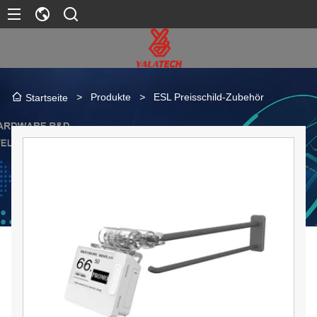
>
Produkte
>
ESL Preisschild-Zubehör
Startseite