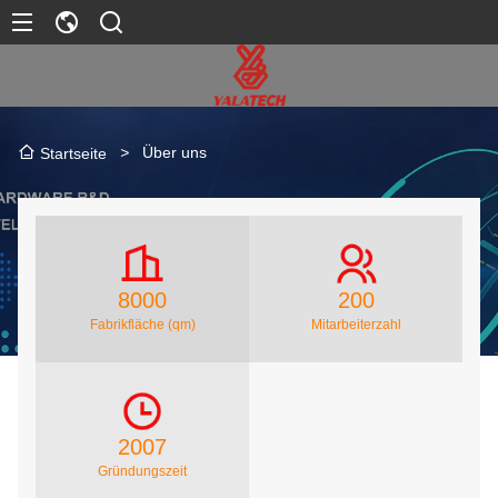
>
Über uns
Startseite
8000
200
Fabrikfläche (qm)
Mitarbeiterzahl
2007
Gründungszeit