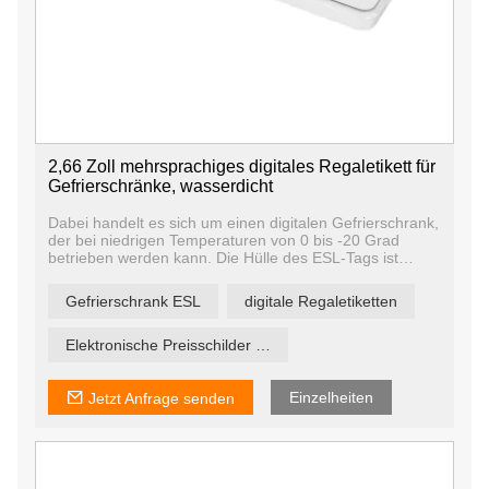
2,66 Zoll mehrsprachiges digitales Regaletikett für
Gefrierschränke, wasserdicht
Dabei handelt es sich um einen digitalen Gefrierschrank,
der bei niedrigen Temperaturen von 0 bis -20 Grad
betrieben werden kann. Die Hülle des ESL-Tags ist
einteilig geformt und wasserdicht.
Die Wasserdichtigkeit beträgt IP68, was bedeutet, dass
Gefrierschrank ESL
digitale Regaletiketten
das digitale Preisschild 30 Minuten lang in 1,5 Meter
tiefes Wasser eingetaucht werden kann.
Elektronische Preisschilder in Supermärkten
Einzelheiten
Jetzt Anfrage senden