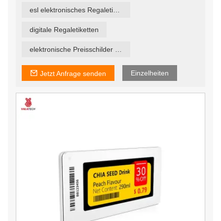
Mitarbeiter dazu zwingt, viel Zeit mit einer Aufgabe zu
esl elektronisches Regaletikett
verbringen, die die meisten langweilig finden. Mit
digitalen Preisetiketten können Sie die Personalzuteilung
verbessern und Ihre Mitarbeiter für das Wesentliche
digitale Regaletiketten
einsetzen – Ihre Kunden ansprechen und bedienen.
elektronische Preisschilder in Supermärkten
Einzelheiten
Jetzt Anfrage senden