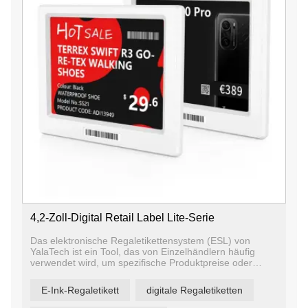
4,2-Zoll-Digital Retail Label Lite-Serie
Das elektronische Regaletikettensystem (ESL) von
YalaTech ist ein Tool, das von Einzelhändlern häufig
verwendet wird, um spezifische Produktpreise oder
Produktinformationen in Regalen anzuzeigen. Außerdem
ermöglicht die Verwendung von esl-Tags den Benutzern,
E-Ink-Regaletikett
digitale Regaletiketten
alle Preise zentral zu kontrollieren, Preis- und
Werbeinformationen auf jedem Etikett, jedem Regal und