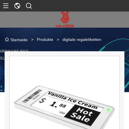
>
Produkte
>
digitale regaletiketten
Startseite