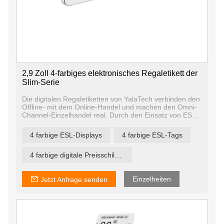
2,9 Zoll 4-farbiges elektronisches Regaletikett der
Slim-Serie
Die digitalen Regaletiketten von YalaTech verbinden den
Offline- mit dem Online-Handel und machen den Omni-
Channel-Einzelhandel real. Durch den Einsatz von ESL-
Tags können Sie alle Preise zentral steuern. Das ESL-
System sorgt für eine zuverlässige Datenkongruenz
4 farbige ESL-Displays
4 farbige ESL-Tags
zwischen Onlineshop, Regal und Kasse.
Preise können über das ERP- oder Kassensystem in
Sekundenschnelle flexibel angepasst werden. Digitale
4 farbige digitale Preisschilder
Preisschilder senken die Kosten für die
Preisaktualisierung erheblich und reduzieren die
Fehlerquellen bei der Preisgestaltung.
Einzelheiten
Jetzt Anfrage senden