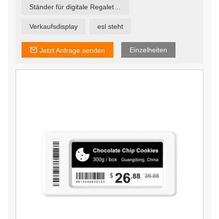
bieten ESL-Tags ein enormes Potenzial zur Steigerung
Ständer für digitale Regaletiketten
von Umsatz, Rentabilität und Wettbewerbsvorteil durch
flexible, reaktionsschnelle
Preisgestaltungsmöglichkeiten.
Verkaufsdisplay
esl steht
Einzelheiten
Jetzt Anfrage senden