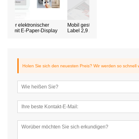
er
Mobil gesteuertes E-Ink Digital
Intelligentes
splay
Label 2,9 Zoll
Büroreservierungs
Holen Sie sich den neuesten Preis? Wir werden so schnell 