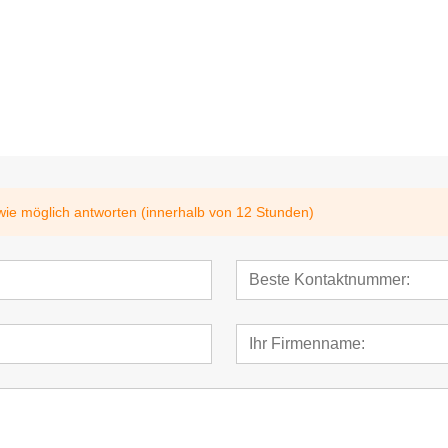
1,54 Zoll elektronisches
2,13 Zoll mehr
system
Regaletikett
digitales Preis
Serie
wie möglich antworten (innerhalb von 12 Stunden)